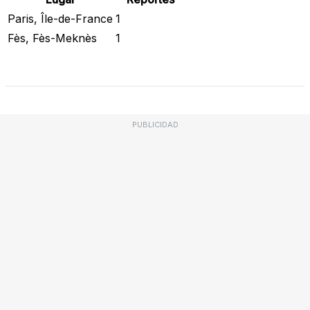
Paris, Île-de-France
1
Fès, Fès-Meknès
1
Revisar Estado Actual
PUBLICIDAD