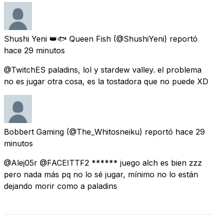
Shushi Yeni 👑🐟 Queen Fish
(@ShushiYeni) reportó
hace 29 minutos
@TwitchES paladins, lol y stardew valley. el problema
no es jugar otra cosa, es la tostadora que no puede XD
Bobbert Gaming
(@The_Whitosneiku) reportó
hace 29
minutos
@Alej05r @FACEITTF2 ****** juego alch es bien zzz
pero nada más pq no lo sé jugar, mínimo no lo están
dejando morir como a paladins