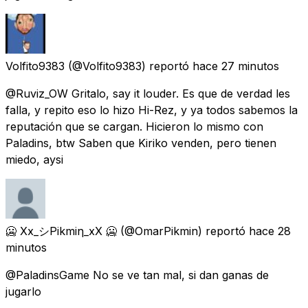
Volfito9383
(@Volfito9383) reportó
hace 27 minutos
@Ruviz_OW Gritalo, say it louder. Es que de verdad les
falla, y repito eso lo hizo Hi-Rez, y ya todos sabemos la
reputación que se cargan. Hicieron lo mismo con
Paladins, btw Saben que Kiriko venden, pero tienen
miedo, aysi
🥶 Xx_シPikmiη_xX 🥶
(@OmarPikmin) reportó
hace 28
minutos
@PaladinsGame No se ve tan mal, si dan ganas de
jugarlo