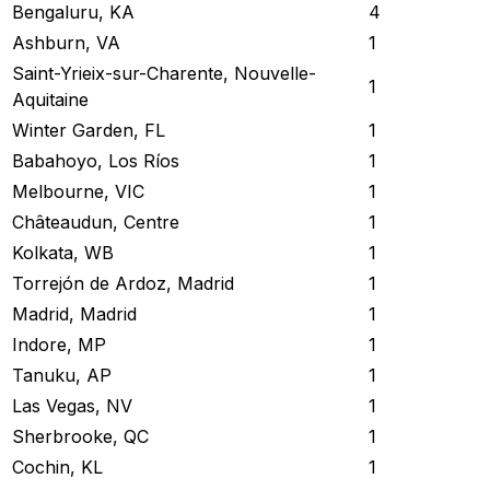
Bengaluru, KA
4
Ashburn, VA
1
Saint-Yrieix-sur-Charente, Nouvelle-
1
Aquitaine
Winter Garden, FL
1
Babahoyo, Los Ríos
1
Melbourne, VIC
1
Châteaudun, Centre
1
Kolkata, WB
1
Torrejón de Ardoz, Madrid
1
Madrid, Madrid
1
Indore, MP
1
Tanuku, AP
1
Las Vegas, NV
1
Sherbrooke, QC
1
Cochin, KL
1