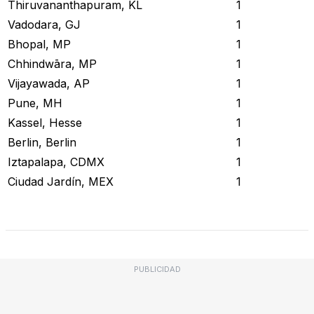
Thiruvananthapuram, KL
1
Vadodara, GJ
1
Bhopal, MP
1
Chhindwāra, MP
1
Vijayawada, AP
1
Pune, MH
1
Kassel, Hesse
1
Berlin, Berlin
1
Iztapalapa, CDMX
1
Ciudad Jardín, MEX
1
Revisar Estado Actual
PUBLICIDAD