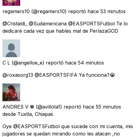
regamers10
(@regamers10) reportó
hace 53 minutos
@Cristaldi_ @Sudamericana @EASPORTSFutbol Te lo
dedicaré cada vez que hables mal de PerlazaGOD
C L
(@angelloe_e) reportó
hace 54 minutos
@roxasorg13 @EASPORTSFIFA Ya funciona?😭
ANDRES V ⚽
(@avillota1) reportó
hace 55 minutos
desde Tuxtla, Chiapas
Oye @EASPORTSFutbol que sucede con mi cuenta, mis
jugadores se quedan mirando como les atacan ,no