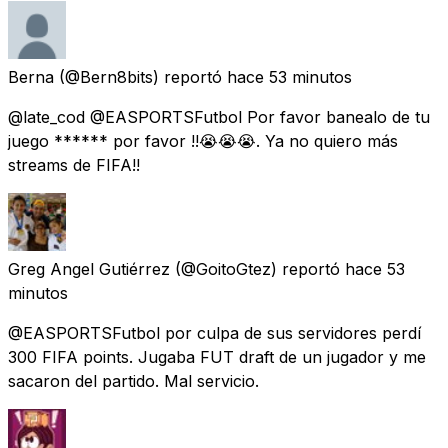
Berna
(@Bern8bits) reportó
hace 53 minutos
@late_cod @EASPORTSFutbol Por favor banealo de tu
juego ****** por favor !!😭😭😭. Ya no quiero más
streams de FIFA!!
Greg Angel Gutiérrez
(@GoitoGtez) reportó
hace 53
minutos
@EASPORTSFutbol por culpa de sus servidores perdí
300 FIFA points. Jugaba FUT draft de un jugador y me
sacaron del partido. Mal servicio.