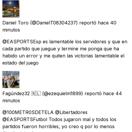
Daniel Toro
(@DanielT08304237) reportó
hace 40
minutos
@EASPORTSEsp es lamentable los servidores y que en
cada partido que juegue y termine me ponga que ha
habido un error y me quiten las victorias lamentable el
estado del juego
Fagúndez32 🇳🇱
(@ezequielm1899) reportó
hace 44
minutos
@100METR0SDETELA @Libertadores
@EASPORTSFutbol Todos jugaron mal y todos los
partidos fueron horribles, yo creo q por lo menos