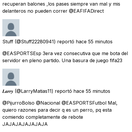
recuperan balones ,los pases siempre van mal y mis
delanteros no pueden correr @EAFIFADirect
Stuff
(@Stuff22280941) reportó
hace 55 minutos
@EASPORTSEsp 3era vez consecutiva que me bota del
servidor en pleno partido. Una basura de juego fifa23
𝑳𝒂𝒓𝒓𝒚
(@LarryMatias11) reportó
hace 55 minutos
@PijurroBolso @Nacional @EASPORTSFutbol Mal,
quiero razones para decir q es un perro, pq esta
comiendo completamente de rebote
JAJAJAJAJAJAJA