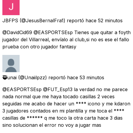
JBFPS
(@JesusBernalFra1) reportó
hace 52 minutos
@DavidCid69 @EASPORTSEsp Tienes que quitar a foyth
jugador del Villarreal, envíalo al club,si no es ese el fallo
prueba con otro jugador fantasy
🥷unai
(@Unaiilpzz) reportó
hace 53 minutos
@EASPORTSEsp @FUT_Esp13 la verdad no me parece
nada normal que me haya tocado casillas 2 veces
seguidas me acabo de hacer un **** icono y me kdaron
3 jugadores contados en mi plantilla y me toca el ****
casillas de ****** q me toco la otra carta hace 3 dias
sino solucionan el error no voy a jugar mas