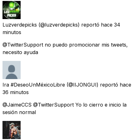
Luzverdepicks
(@luzverdepicks) reportó
hace 34
minutos
@TwitterSupport no puedo promocionar mis tweets,
necesito ayuda
Ira #DeseoUnMéxicoLibre
(@IIJONGUI) reportó
hace
36 minutos
@JaimeCCS @TwitterSupport Yo lo cierro e inicio la
sesión normal