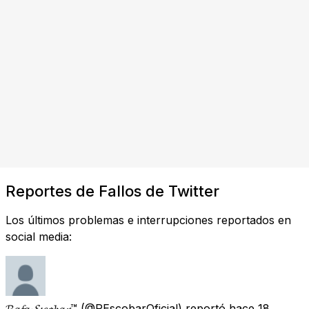
Reportes de Fallos de Twitter
Los últimos problemas e interrupciones reportados en
social media:
𝓡𝓪𝓯𝓪 𝓔𝓼𝓬𝓸𝓫𝓪𝓻™️
(@REscobarOficial) reportó
hace 18