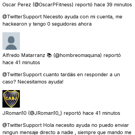
Oscar Perez
(@OscarPFitness) reportó
hace 39 minutos
@TwitterSupport Necesito ayuda con mi cuenta, me
hackearon y tengo 0 seguidores ahora
Alfredo Matarranz 📚
(@hombreomaquina) reportó
hace 41 minutos
@TwitterSupport cuanto tardáis en responder a un
caso? Necesitamos ayuda!
JRoman10
(@JRoman10_) reportó
hace 41 minutos
@TwitterSupport Hola necesito ayuda no puedo enviar
ningun mensaje directo a nadie , siempre que mando me