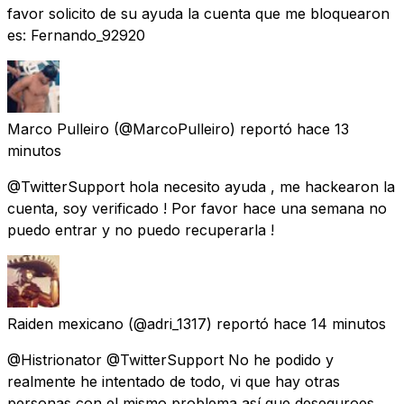
favor solicito de su ayuda la cuenta que me bloquearon
es: Fernando_92920
Marco Pulleiro
(@MarcoPulleiro) reportó
hace 13
minutos
@TwitterSupport hola necesito ayuda , me hackearon la
cuenta, soy verificado ! Por favor hace una semana no
puedo entrar y no puedo recuperarla !
Raiden mexicano
(@adri_1317) reportó
hace 14 minutos
@Histrionator @TwitterSupport No he podido y
realmente he intentado de todo, vi que hay otras
personas con el mismo problema así que deseguroes