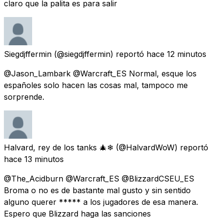
claro que la palita es para salir
Siegdjffermin
(@siegdjffermin) reportó
hace 12 minutos
@Jason_Lambark @Warcraft_ES Normal, esque los
españoles solo hacen las cosas mal, tampoco me
sorprende.
Halvard, rey de los tanks 🎄❄
(@HalvardWoW) reportó
hace 13 minutos
@The_Acidburn @Warcraft_ES @BlizzardCSEU_ES
Broma o no es de bastante mal gusto y sin sentido
alguno querer ***** a los jugadores de esa manera.
Espero que Blizzard haga las sanciones