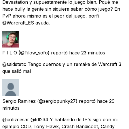
Devastation y supuestamente lo juego bien. Pqué me
hace bully la gente sin siquiera saber cómo juego? En
PvP ahora mismo es el peor del juego, porfi
@Warcraft_ES ayuda.
F I L O
(@Filow_sofo) reportó
hace 23 minutos
@saidstetic Tengo cuernos y un remake de Warcraft 3
que salió mal
Sergio Ramirez
(@sergiopunky27) reportó
hace 29
minutos
@cotizcesar @tdl234 Y hablando de IP's sigo con mi
ejemplo COD, Tony Hawk, Crash Bandicoot, Candy