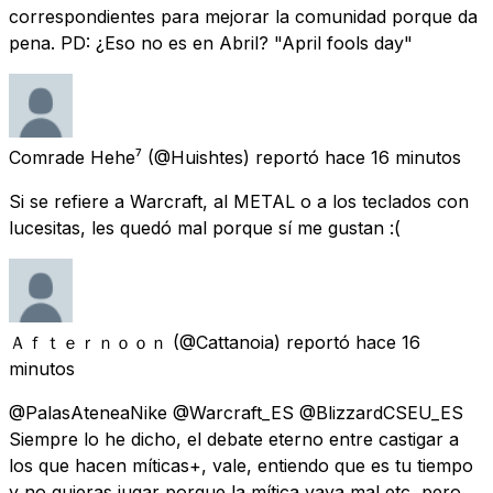
correspondientes para mejorar la comunidad porque da
pena. PD: ¿Eso no es en Abril? "April fools day"
Comrade Hehe⁷
(@Huishtes) reportó
hace 16 minutos
Si se refiere a Warcraft, al METAL o a los teclados con
lucesitas, les quedó mal porque sí me gustan :(
Ａｆｔｅｒｎｏｏｎ
(@Cattanoia) reportó
hace 16
minutos
@PalasAteneaNike @Warcraft_ES @BlizzardCSEU_ES
Siempre lo he dicho, el debate eterno entre castigar a
los que hacen míticas+, vale, entiendo que es tu tiempo
y no quieras jugar porque la mítica vaya mal etc, pero