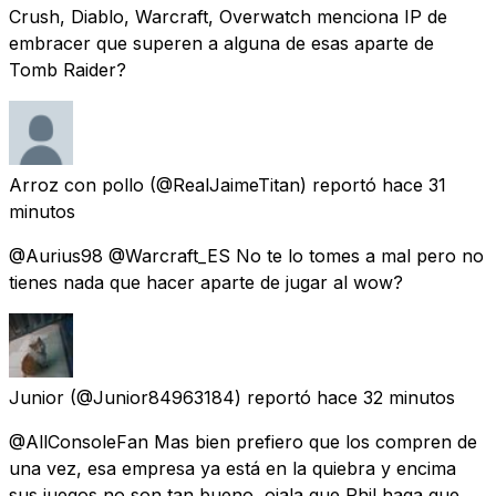
Crush, Diablo, Warcraft, Overwatch menciona IP de
embracer que superen a alguna de esas aparte de
Tomb Raider?
Arroz con pollo
(@RealJaimeTitan) reportó
hace 31
minutos
@Aurius98 @Warcraft_ES No te lo tomes a mal pero no
tienes nada que hacer aparte de jugar al wow?
Junior
(@Junior84963184) reportó
hace 32 minutos
@AllConsoleFan Mas bien prefiero que los compren de
una vez, esa empresa ya está en la quiebra y encima
sus juegos no son tan bueno, ojala que Phil haga que