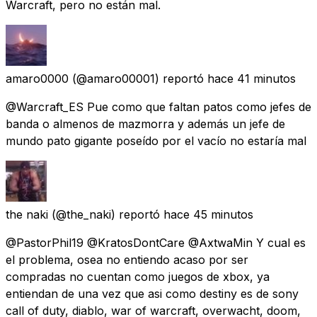
Warcraft, pero no están mal.
amaro0000
(@amaro00001) reportó
hace 41 minutos
@Warcraft_ES Pue como que faltan patos como jefes de
banda o almenos de mazmorra y además un jefe de
mundo pato gigante poseído por el vacío no estaría mal
the naki
(@the_naki) reportó
hace 45 minutos
@PastorPhil19 @KratosDontCare @AxtwaMin Y cual es
el problema, osea no entiendo acaso por ser
compradas no cuentan como juegos de xbox, ya
entiendan de una vez que asi como destiny es de sony
call of duty, diablo, war of warcraft, overwacht, doom,