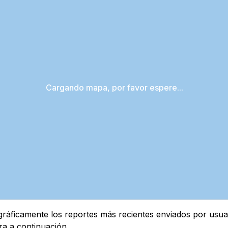
Cargando mapa, por favor espere...
áficamente los reportes más recientes enviados por usuari
ra a continuación.