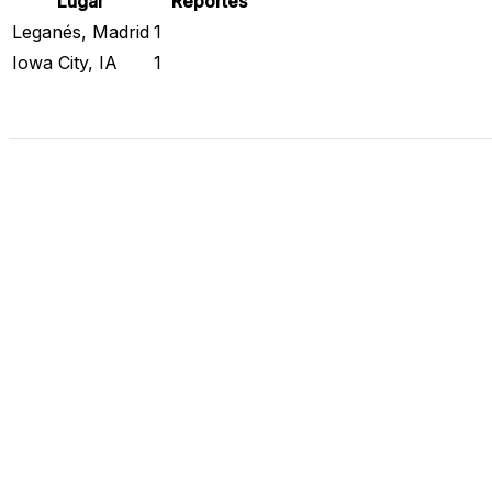
Lugar
Reportes
Leganés, Madrid
1
Iowa City, IA
1
Revisar Estado Actual