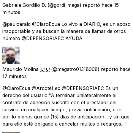
Gabriela Gordillo D.
(@gordi_maga) reportó
hace 15
minutos
@paulcarald @ClaroEcua Lo vivo a DIARIO, es un acoso
insoportable y se buscan la manera de llamar de otros
número @DEFENSORIAEC AYUDA
Mauricio Molina 🇪🇨
(@megatro01318008) reportó
hace
17 minutos
@ClaroEcua @Arcotel_ec @DEFENSORIAEC Es un
derecho del usuario:"A terminar unilateralmente el
contrato de adhesión suscrito con el prestador del
servicio en cualquier tiempo, previa notificación, con
por lo menos quince (15) días de anticipación... y sin que
para ello esté obligado a cancelar multas o recargos..."