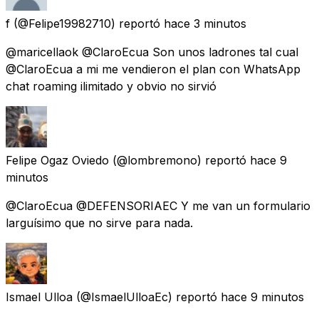
f
(@Felipe19982710) reportó
hace 3 minutos
@maricellaok @ClaroEcua Son unos ladrones tal cual
@ClaroEcua a mi me vendieron el plan con WhatsApp
chat roaming ilimitado y obvio no sirvió
Felipe Ogaz Oviedo
(@lombremono) reportó
hace 9
minutos
@ClaroEcua @DEFENSORIAEC Y me van un formulario
larguísimo que no sirve para nada.
Ismael Ulloa
(@IsmaelUlloaEc) reportó
hace 9 minutos