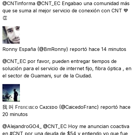
@CNTinforma @CNT_EC Engabao una comunidad más
que se suma al mejor servicio de conexión con CNT 💙
👏
Ronny España
(@BmRonny) reportó
hace 14 minutos
@CNT_EC por favor, pueden entregar tiempos de
solución para el servicio de internet fijo, fibra óptica , en
el sector de Guamani, sur de la Ciudad.
我 叫 Frᥲᥒᥴιsᥴo Cᴀɪᴄᴇᴅᴏ
(@CaicedoFranc) reportó
hace
20 minutos
@AlejandroGO4_ @CNT_EC Hoy me anuncian coactiva
en #CNT por una deuda de $54 y entiendo yo que fue