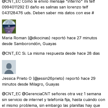
@CNT_EC Como le envío mensaje "interno" mi telf
0994011292 El daño es salinas san lorenzo telf
043128476 uds. Deben saber mis datos con ese #
Maria Roman
(@dkocinas) reportó
hace 27 minutos
desde
Samborondón, Guayas
@CNT_EC Si. La misma respuesta desde hace 28 dias
Jessica Prieto O
(@jessin26prieto) reportó
hace 29
minutos
desde
Milagro, Guayas
@CNT_EC @GerenciaCNT señores otra vez 1 semana
sin servicio de internet y telefonía fija, hasta cuándo con
el mismo problema, sin embargo las planillas hay que