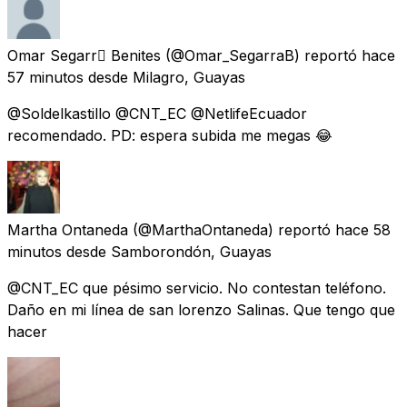
Omar Segarr Benites
(@Omar_SegarraB) reportó
hace
57 minutos
desde
Milagro, Guayas
@Soldelkastillo @CNT_EC @NetlifeEcuador
recomendado. PD: espera subida me megas 😂
Martha Ontaneda
(@MarthaOntaneda) reportó
hace 58
minutos
desde
Samborondón, Guayas
@CNT_EC que pésimo servicio. No contestan teléfono.
Daño en mi línea de san lorenzo Salinas. Que tengo que
hacer