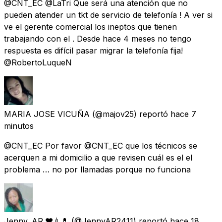
@CNT_EC @LaTri Que será una atención que no
pueden atender un tkt de servicio de telefonía ! A ver si
ve el gerente comercial los ineptos que tienen
trabajando con el . Desde hace 4 meses no tengo
respuesta es difícil pasar migrar la telefonía fija!
@RobertoLuqueN
MARIA JOSE VICUÑA
(@majov25) reportó
hace 7
minutos
@CNT_EC Por favor @CNT_EC que los técnicos se
acerquen a mi domicilio a que revisen cuál es el el
problema … no por llamadas porque no funciona
Jenny. AR.♥💉💊
(@JennyAR2411) reportó
hace 18