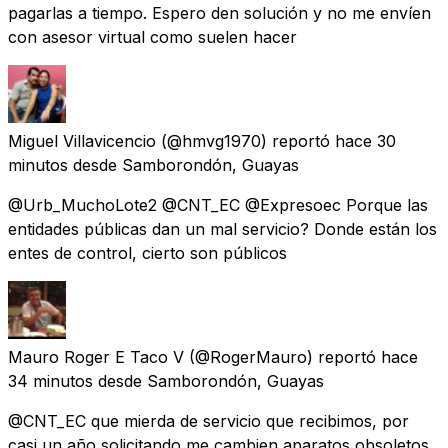
pagarlas a tiempo. Espero den solución y no me envíen
con asesor virtual como suelen hacer
Miguel Villavicencio
(@hmvg1970) reportó
hace 30
minutos
desde
Samborondón, Guayas
@Urb_MuchoLote2 @CNT_EC @Expresoec Porque las
entidades públicas dan un mal servicio? Donde están los
entes de control, cierto son públicos
Mauro Roger E Taco V
(@RogerMauro) reportó
hace
34 minutos
desde
Samborondón, Guayas
@CNT_EC que mierda de servicio que recibimos, por
casi un año solicitando me cambien aparatos obsoletos