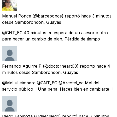
Manuel Ponce
(@barceponce) reportó
hace 3 minutos
desde
Samborondón, Guayas
@CNT_EC 40 minutos en espera de un asesor a otro
para hacer un cambio de plan. Pérdida de tiempo
Fernando Aguirre P
(@doctorheart00) reportó
hace 4
minutos
desde
Samborondón, Guayas
@MaLuLeimberg @CNT_EC @Arcotel_ec Mal del
servicio público !! Una pena! Haces bien en cambiarte !!
Diego Espinoza
(@daecdiego) reportó
hace 6 minutos