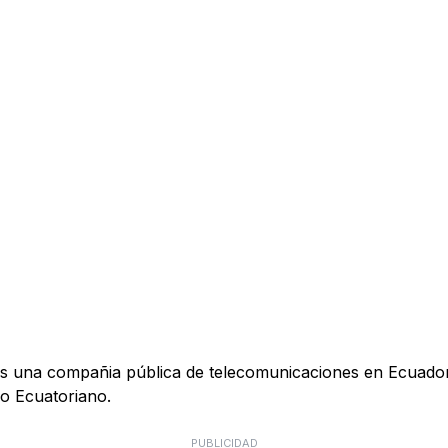
na compañia pública de telecomunicaciones en Ecuador. CNT
rio Ecuatoriano.
PUBLICIDAD