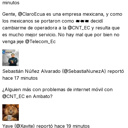
minutos
Gente, @ClaroEcua es una empresa mexicana, y como
los mexicanos se portaron como 🐖🐖🐖 decidí
cambiarme de operadora a la @CNT_EC y resulta que
es mucho mejor servicio. No hay mal que por bien no
venga jeje @Telecom_Ec
Sebastián Núñez Alvarado
(@SebastiaNunezA) reportó
hace 17 minutos
¿Alguien más con problemas de internet móvil con
@CNT_EC en Ambato?
Yaye
(@Xavite) reportó
hace 19 minutos