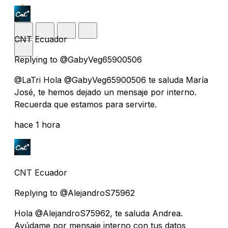
CNT Ecuador
Replying to @GabyVeg65900506
@LaTri Hola @GabyVeg65900506 te saluda María
José, te hemos dejado un mensaje por interno.
Recuerda que estamos para servirte.
hace 1 hora
CNT Ecuador
Replying to @AlejandroS75962
Hola @AlejandroS75962, te saluda Andrea.
Ayúdame por mensaje interno con tus datos