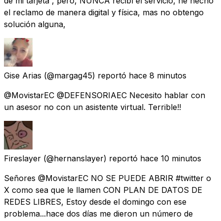
de mi tarjeta”, pero, NUNCA recibí el servicio, he hecho
el reclamo de manera digital y física, mas no obtengo
solución alguna,
Gise Arias
(@margag45) reportó
hace 8 minutos
@MovistarEC @DEFENSORIAEC Necesito hablar con
un asesor no con un asistente virtual. Terrible!!
Fireslayer
(@hernanslayer) reportó
hace 10 minutos
Señores @MovistarEC NO SE PUEDE ABRIR #twitter o
X como sea que le llamen CON PLAN DE DATOS DE
REDES LIBRES, Estoy desde el domingo con ese
problema...hace dos días me dieron un número de