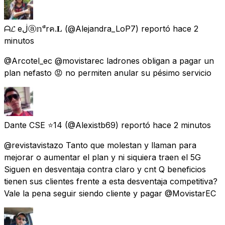
ᗩ𝓛 eڶⓐ𝕟ᵈrค.𝐋
(@Alejandra_LoP7) reportó
hace 2
minutos
@Arcotel_ec @movistarec ladrones obligan a pagar un
plan nefasto 😡 no permiten anular su pésimo servicio
Dante CSE ⭐14
(@Alexistb69) reportó
hace 2 minutos
@revistavistazo Tanto que molestan y llaman para
mejorar o aumentar el plan y ni siquiera traen el 5G
Siguen en desventaja contra claro y cnt Q beneficios
tienen sus clientes frente a esta desventaja competitiva?
Vale la pena seguir siendo cliente y pagar @MovistarEC