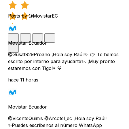
Posts by @MovistarEC
Movistar Ecuador
@Gusa1929Proano ¡Hola soy Raúl!✨ 👉 Te hemos
escrito por interno para ayudarte✨. ¡Muy pronto
estaremos con Tigo!* 💙
hace 11 horas
Movistar Ecuador
@VicenteQuimis @Arcotel_ec ¡Hola soy Raúl!
✨Puedes escríbenos al número WhatsApp