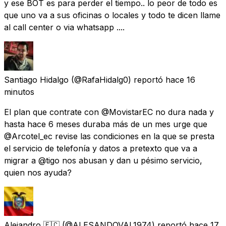
y ese BOT es para perder el tiempo.. lo peor de todo es
que uno va a sus oficinas o locales y todo te dicen llame
al call center o via whatsapp ....
Santiago Hidalgo
(@RafaHidalg0) reportó
hace 16
minutos
El plan que contrate con @MovistarEC no dura nada y
hasta hace 6 meses duraba más de un mes urge que
@Arcotel_ec revise las condiciones en la que se presta
el servicio de telefonía y datos a pretexto que va a
migrar a @tigo nos abusan y dan u pésimo servicio,
quien nos ayuda?
Alejandro 🇪🇨
(@ALESANDOVAL1974) reportó
hace 17