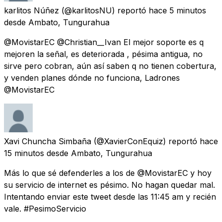
karlitos Núñez
(@karlitosNU) reportó
hace 5 minutos
desde
Ambato, Tungurahua
@MovistarEC @Christian__Ivan El mejor soporte es q
mejoren la señal, es deteriorada , pésima antigua, no
sirve pero cobran, aún así saben q no tienen cobertura,
y venden planes dónde no funciona, Ladrones
@MovistarEC
Xavi Chuncha Simbaña
(@XavierConEquiz) reportó
hace
15 minutos
desde
Ambato, Tungurahua
Más lo que sé defenderles a los de @MovistarEC y hoy
su servicio de internet es pésimo. No hagan quedar mal.
Intentando enviar este tweet desde las 11:45 am y recién
vale. #PesimoServicio