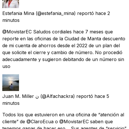
Estefania Mina
(@estefania_mina) reportó
hace 2
minutos
@MovistarEC Saludos cordiales hace 7 meses que
reporte en las oficinas de la Ciudad de Manta descuento
de mi cuenta de ahorros desde el 2022 de un plan del
que solicite el cierre y cambio de número. No procedió
adecuadamente y sugieron debitando de un número sin
uso
Juan M. Miller ن
(@Alfachackra) reportó
hace 5
minutos
Todos los que estuvieron en una oficina de “atención al
cliente” de @ClaroEcua o @MovistarEC saben que
tenemos ganas de hacer eso… Sus agentes de “servicio”