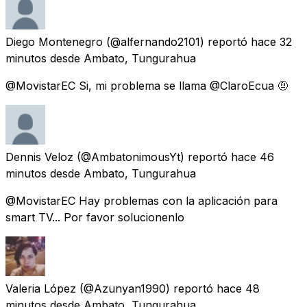
Diego Montenegro
(@alfernando2101) reportó
hace 32
minutos
desde
Ambato, Tungurahua
@MovistarEC Si, mi problema se llama @ClaroEcua 🤨
Dennis Veloz
(@AmbatonimousYt) reportó
hace 46
minutos
desde
Ambato, Tungurahua
@MovistarEC Hay problemas con la aplicación para
smart TV... Por favor solucionenlo
Valeria López
(@Azunyan1990) reportó
hace 48
minutos
desde
Ambato, Tungurahua