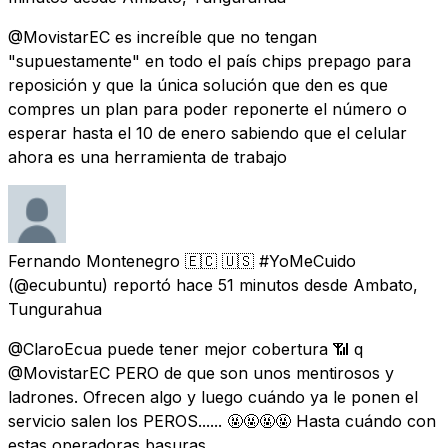
@MovistarEC es increíble que no tengan
"supuestamente" en todo el país chips prepago para
reposición y que la única solución que den es que
compres un plan para poder reponerte el número o
esperar hasta el 10 de enero sabiendo que el celular
ahora es una herramienta de trabajo
Fernando Montenegro 🇪🇨 🇺🇸 #YoMeCuido
(@ecubuntu) reportó
hace 51 minutos
desde
Ambato,
Tungurahua
@ClaroEcua puede tener mejor cobertura 📶 q
@MovistarEC PERO de que son unos mentirosos y
ladrones. Ofrecen algo y luego cuándo ya le ponen el
servicio salen los PEROS...... 🤬🤬🤬🤬 Hasta cuándo con
estas operadoras basuras.