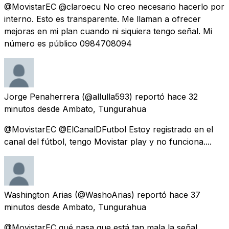
@MovistarEC @claroecu No creo necesario hacerlo por
interno. Esto es transparente. Me llaman a ofrecer
mejoras en mi plan cuando ni siquiera tengo señal. Mi
número es público 0984708094
Jorge Penaherrera
(@allulla593) reportó
hace 32
minutos
desde
Ambato, Tungurahua
@MovistarEC @ElCanalDFutbol Estoy registrado en el
canal del fútbol, tengo Movistar play y no funciona....
Washington Arias
(@WashoArias) reportó
hace 37
minutos
desde
Ambato, Tungurahua
@MovistarEC qué pasa que está tan mala la señal