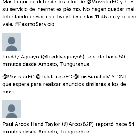
Más lo que sé defenderles a los de @MovistarEC y hoy
su servicio de internet es pésimo. No hagan quedar mal.
Intentando enviar este tweet desde las 11:45 am y recién
vale. #PesimoServicio
Freddy Aguayo
(@freddyaguayo5) reportó
hace 50
minutos
desde
Ambato, Tungurahua
@MovistarEC @TelefonicaEC @LuisBenatuilV Y CNT
qué espera para realizar anuncios similares a los de
movi
Paul Arcos Hand Taylor
(@Arcos82P) reportó
hace 54
minutos
desde
Ambato, Tungurahua