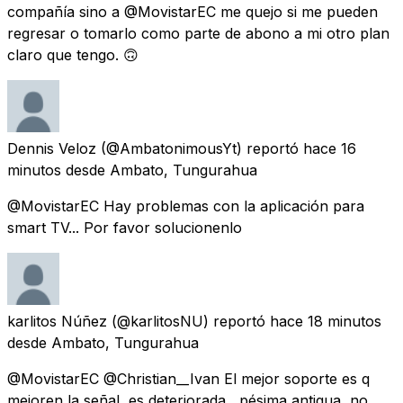
compañía sino a @MovistarEC me quejo si me pueden
regresar o tomarlo como parte de abono a mi otro plan
claro que tengo. 🙃
Dennis Veloz
(@AmbatonimousYt) reportó
hace 16
minutos
desde
Ambato, Tungurahua
@MovistarEC Hay problemas con la aplicación para
smart TV... Por favor solucionenlo
karlitos Núñez
(@karlitosNU) reportó
hace 18 minutos
desde
Ambato, Tungurahua
@MovistarEC @Christian__Ivan El mejor soporte es q
mejoren la señal, es deteriorada , pésima antigua, no