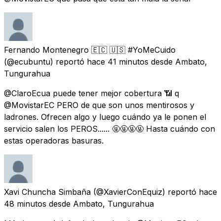
Fernando Montenegro 🇪🇨 🇺🇸 #YoMeCuido
(@ecubuntu) reportó
hace 41 minutos
desde
Ambato,
Tungurahua
@ClaroEcua puede tener mejor cobertura 📶 q
@MovistarEC PERO de que son unos mentirosos y
ladrones. Ofrecen algo y luego cuándo ya le ponen el
servicio salen los PEROS...... 🤬🤬🤬🤬 Hasta cuándo con
estas operadoras basuras.
Xavi Chuncha Simbaña
(@XavierConEquiz) reportó
hace
48 minutos
desde
Ambato, Tungurahua