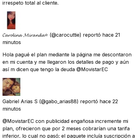
irrespeto total al cliente.
𝓒𝓪𝓻𝓸𝓵𝓲𝓷𝓪 𝓜𝓲𝓻𝓪𝓷𝓭𝓪⭐
(@carocuttie) reportó
hace 21
minutos
Hola pagué el plan mediante la página me descontaron
en mi cuenta y me llegaron los detalles de pago y aún
así m dicen que tengo la deuda @MovistarEC
Gabriel Arias S
(@gabo_arias88) reportó
hace 22
minutos
@MovistarEC con publicidad engañosa incremente mi
plan, ofrecieron que por 2 meses cobrarían una tarifa
inferior, lo cual no pasó; el paquete incluía suscripción a