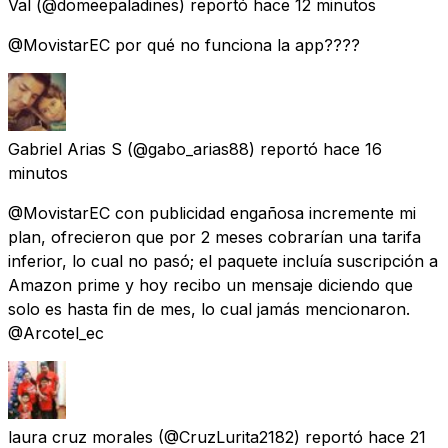
Val
(@domeepaladines) reportó
hace 12 minutos
@MovistarEC por qué no funciona la app????
Gabriel Arias S
(@gabo_arias88) reportó
hace 16
minutos
@MovistarEC con publicidad engañosa incremente mi
plan, ofrecieron que por 2 meses cobrarían una tarifa
inferior, lo cual no pasó; el paquete incluía suscripción a
Amazon prime y hoy recibo un mensaje diciendo que
solo es hasta fin de mes, lo cual jamás mencionaron.
@Arcotel_ec
laura cruz morales
(@CruzLurita2182) reportó
hace 21