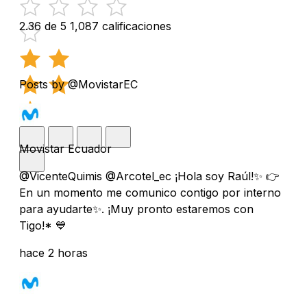
2.36 de 5
1,087 calificaciones
Posts by @MovistarEC
Movistar Ecuador
@VicenteQuimis @Arcotel_ec ¡Hola soy Raúl!✨ 👉
En un momento me comunico contigo por interno
para ayudarte✨. ¡Muy pronto estaremos con
Tigo!* 💙
hace 2 horas