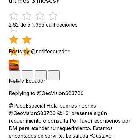
últimos 3 meses?
2.62 de 5
1,395 calificaciones
Posts by @netlifeecuador
Netlife Ecuador
Replying to @GeoVisionS83780
@PacoEspacial Hola buenas noches
@GeoVisionS83780 😃! Si presenta algún
requerimiento o consulta Por favor escríbenos por
DM para atender tu requerimiento. Estamos
encantados de servirte. Le saluda -Gustavo-