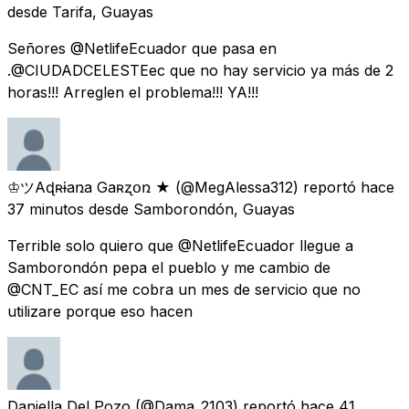
desde
Tarifa, Guayas
Señores @NetlifeEcuador que pasa en
.@CIUDADCELESTEec que no hay servicio ya más de 2
horas!!! Arreglen el problema!!! YA!!!
♔ツAɖʀɨaռa Gaʀʐօռ ★
(@MegAlessa312) reportó
hace
37 minutos
desde
Samborondón, Guayas
Terrible solo quiero que @NetlifeEcuador llegue a
Samborondón pepa el pueblo y me cambio de
@CNT_EC así me cobra un mes de servicio que no
utilizare porque eso hacen
Daniella Del Pozo
(@Dama_2103) reportó
hace 41