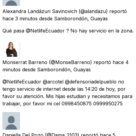
Alexandra Landázuri Savinovich
(@alandazu) reportó
hace 3 minutos
desde
Samborondón, Guayas
Qué pasa @NetlifeEcuador ? No hay servicio en la zona.
Monserrat Barreno
(@MonseBarreno) reportó
hace 4
minutos
desde
Samborondón, Guayas
@NetlifeEcuador @arcotel @defensoriadelpueblo no
tengo servicio de internet desde las 14:20 de hoy, por
favor su atención. Mis hijas estudian y necesitamos para
trabajar, por favor mi cel 0998450875 0999950275
Daniella Del Pozo
(@Dama_2103) reportó
hace 5