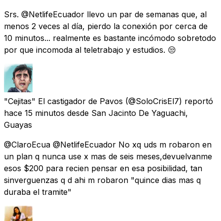
Srs. @NetlifeEcuador llevo un par de semanas que, al
menos 2 veces al día, pierdo la conexión por cerca de
10 minutos... realmente es bastante incómodo sobretodo
por que incomoda al teletrabajo y estudios. 😒
"Cejitas" El castigador de Pavos
(@SoloCrisEl7) reportó
hace 15 minutos
desde
San Jacinto De Yaguachi,
Guayas
@ClaroEcua @NetlifeEcuador No xq uds m robaron en
un plan q nunca use x mas de seis meses,devuelvanme
esos $200 para recien pensar en esa posibilidad, tan
sinverguenzas q d ahi m robaron "quince dias mas q
duraba el tramite"