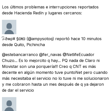
Los últimos problemas e interrupciones reportados
desde Hacienda Redín y lugares cercanos:
.͡▹​∂мρ¥ §¤ŧ¤
(@ampysotoq) reportó
hace 10 minutos
desde
Quito, Pichincha
@estebancarranco @fer_navas @NetlifeEcuador
Chuzo... Es lo mejorcito q hay... PQ nada de Claro ni
Movistar son una porquería!!! Creo q CNT es más
decente en algún momento tuve puntoNet pero cuando
más necesitaba el servicio no lo tuve ni me solucionaron
y me cobraron hasta un mes después de q ya dejaron
de dar el servicio