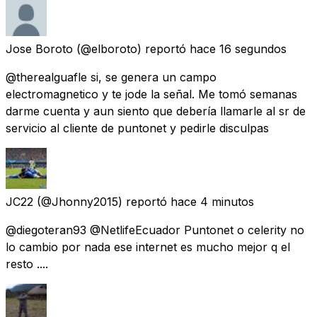
Jose Boroto
(@elboroto) reportó
hace 16 segundos
@therealguafle si, se genera un campo
electromagnetico y te jode la señal. Me tomó semanas
darme cuenta y aun siento que debería llamarle al sr de
servicio al cliente de puntonet y pedirle disculpas
JC22
(@Jhonny2015) reportó
hace 4 minutos
@diegoteran93 @NetlifeEcuador Puntonet o celerity no
lo cambio por nada ese internet es mucho mejor q el
resto ....