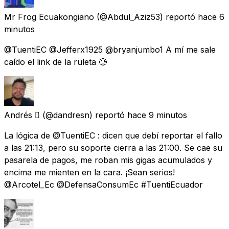
Mr Frog Ecuakongiano
(@Abdul_Aziz53) reportó
hace 6
minutos
@TuentiEC @Jefferx1925 @bryanjumbo1 A mí me sale
caído el link de la ruleta 🥲
Andrés 
(@dandresn) reportó
hace 9 minutos
La lógica de @TuentiEC : dicen que debí reportar el fallo
a las 21:13, pero su soporte cierra a las 21:00. Se cae su
pasarela de pagos, me roban mis gigas acumulados y
encima me mienten en la cara. ¡Sean serios!
@Arcotel_Ec @DefensaConsumEc #TuentiEcuador