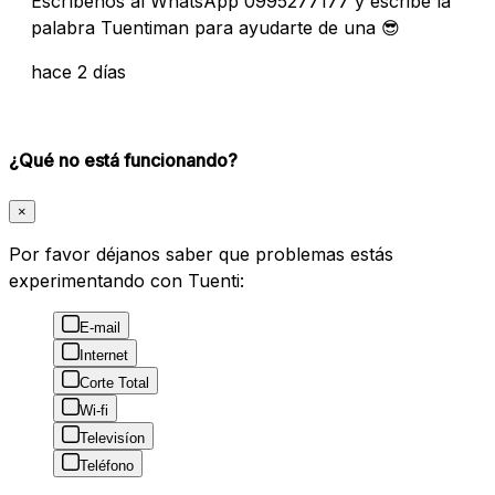
Escríbenos al WhatsApp 0995277177 y escribe la
palabra Tuentiman para ayudarte de una 😎
hace 2 días
¿Qué no está funcionando?
×
Por favor déjanos saber que problemas estás
experimentando con Tuenti:
E-mail
Internet
Corte Total
Wi-fi
Televisíon
Teléfono