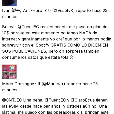
Iván 😸🌟/ Anti-Hero 🌌✨
(@VespIvK) reportó
hace 23
minutos
Buenas @TuentiEC recientemente me puse un plan de
10$ porque en este momento no tengo NADA de
internet y genuinamente yo creí que por lo menos podía
sobrevivir con el Spotify GRATIS COMO LO DICEN EN
SUS PUBLICACIONES, pero oh sorpresa también
consume los datos que estafa total😞
Mario Dominguez II
(@MaritoJr) reportó
hace 25
minutos
@CNT_EC Una pena, @TuentiEC y @ClaroEcua tienen
las eSIM desde hace par años, y ustedes aún no. Una
lástima, me quedo con las operadoras q si brindan este