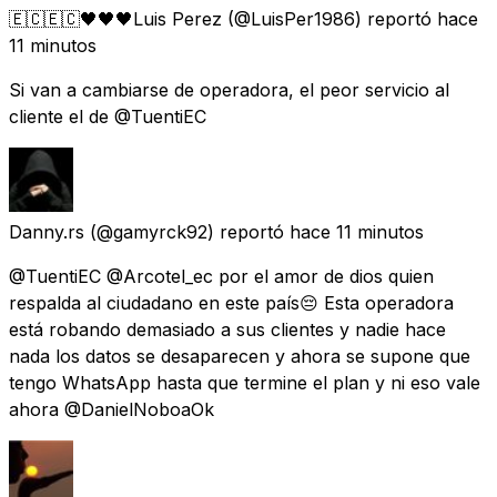
🇪🇨🇪🇨🖤🖤🖤Luis Perez
(@LuisPer1986) reportó
hace
11 minutos
Si van a cambiarse de operadora, el peor servicio al
cliente el de @TuentiEC
Danny.rs
(@gamyrck92) reportó
hace 11 minutos
@TuentiEC @Arcotel_ec por el amor de dios quien
respalda al ciudadano en este país😔 Esta operadora
está robando demasiado a sus clientes y nadie hace
nada los datos se desaparecen y ahora se supone que
tengo WhatsApp hasta que termine el plan y ni eso vale
ahora @DanielNoboaOk