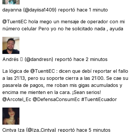
dayanna
(@dayiisa1409) reportó
hace 1 minuto
@TuentiEC hola mego un mensaje de operador con mi
número celular Pero yo no he solicitado nada , ayuda
Andrés 
(@dandresn) reportó
hace 2 minutos
La lógica de @TuentiEC : dicen que debí reportar el fallo
a las 21:13, pero su soporte cierra a las 21:00. Se cae su
pasarela de pagos, me roban mis gigas acumulados y
encima me mienten en la cara. ¡Sean serios!
@Arcotel_Ec @DefensaConsumEc #TuentiEcuador
Cintya Iza
(@Iza_Cintya) reportó
hace 5 minutos