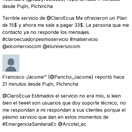
desde
Pujín, Pichincha
Terrible servicio de @ClaroEcua Me ofrecieron un Plan
de 15$ y ahora me sale a pagar 33$. La persona que me
contacto ya no responde los mensajes.
#claroecuadorpesimoservicio #malservicio
@elcomerciocom @eluniversocom
Francisco Jácome™
(@Pancho_Jacome) reportó
hace
21 minutos
desde
Pujín, Pichincha
@ClaroEcua Estimados el servicio no era mío, si leen
bien el tweet son usuarios que doy soporte técnico, no
me respondan a mi respondan a sus clientes porque el
pésimo servicio que dan en estos momentos de
#EmergenciaSanitariaEc @Arcotel_ec