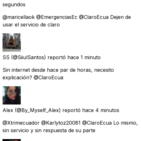
segundos
@maricellaok @EmergenciasEc @ClaroEcua Dejen de
usar el servicio de claro
SS
(@SiiulSantos) reportó
hace 1 minuto
Sin internet desde hace par de horas, necesito
explicación? @ClaroEcua
Alex
(@By_Myself_Alex) reportó
hace 4 minutos
@Xtrimecuador @Karlytoz20081 @ClaroEcua Lo mismo,
sin servicio y sin respuesta de su parte