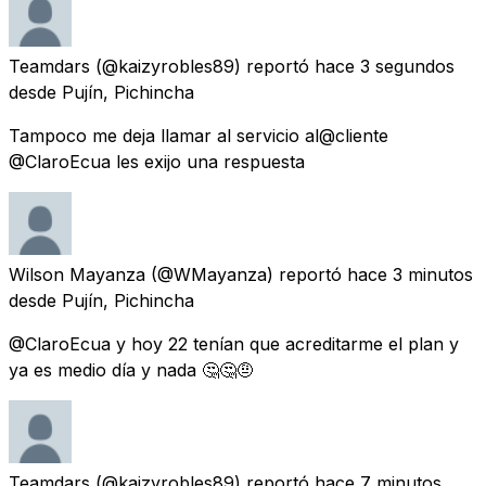
Teamdars
(@kaizyrobles89) reportó
hace 3 segundos
desde
Pujín, Pichincha
Tampoco me deja llamar al servicio al@cliente
@ClaroEcua les exijo una respuesta
Wilson Mayanza
(@WMayanza) reportó
hace 3 minutos
desde
Pujín, Pichincha
@ClaroEcua y hoy 22 tenían que acreditarme el plan y
ya es medio día y nada 🤔🤔🤨
Teamdars
(@kaizyrobles89) reportó
hace 7 minutos