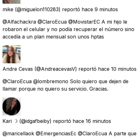
mike
(@miguelon110283) reportó
hace 9 minutos
@Alfachackra @ClaroEcua @MovistarEC A mi hijo le
robaron el celular y no podía recuperar el número sino
accedía a un plan mensual son unos hptas
Andre Cevas
(@AndreacevasV) reportó
hace 10 minutos
@ClaroEcua @lombremono Solo quiero que dejen de
llamar porque no quiero su servicio. Gracias.
Kari ☽
(@idgafbeiby) reportó
hace 16 minutos
@maricellaok @EmergenciasEc @ClaroEcua A parte que