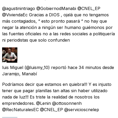
@agustinintriago @GobiernodManabi @CNEL_EP
@ViviendaEc Gracias a DIOS , ojalá que no tengamos
más contagiados, “ esto pronto pasará “ no hay que
negar la atención a ningún ser humano guiémonos por
las fuentes oficiales no a las redes sociales a politiquería
ni periodistas que solo confunden
luis Miguel
(@luismy_10) reportó
hace 34 minutos
desde
Jaramijo, Manabí
Podríamos decir que estamos en quiebra!!! Y es injusto
tener que pagar planillas tan altas sin haber utilizado
nada de luz!!! Es triste la realidad de nosotros los
emprendedores. @Lenin @ottosonnenh
@RecNaturalesEC @CNEL_EP @servicioscnelep