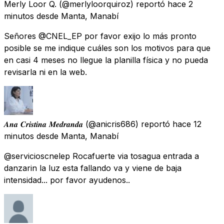
Merly Loor Q.
(@merlyloorquiroz) reportó
hace 2
minutos
desde
Manta, Manabí
Señores @CNEL_EP por favor exijo lo más pronto
posible se me indique cuáles son los motivos para que
en casi 4 meses no llegue la planilla física y no pueda
revisarla ni en la web.
𝑨𝒏𝒂 𝑪𝒓𝒊𝒔𝒕𝒊𝒏𝒂 𝑴𝒆𝒅𝒓𝒂𝒏𝒅𝒂
(@anicris686) reportó
hace 12
minutos
desde
Manta, Manabí
@servicioscnelep Rocafuerte via tosagua entrada a
danzarin la luz esta fallando va y viene de baja
intensidad... por favor ayudenos..