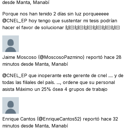
desde
Manta, Manabí
Porque nos han tenido 2 días sin luz porqueeeee
@CNEL_EP hoy tengo que sustentar mi tesis podrían
hacer el favor de solucionar 🙌🏻🙌🏻🙌🏻🙌🏻🙌🏻🙌🏻
Jaime Moscoso
(@MoscosoPazmino) reportó
hace 28
minutos
desde
Manta, Manabí
@CNEL_EP que inoperante este gerente de cnel .... y de
todas las filiales del país. ..., ordene que su personal
asista Máximo un 25% ósea 4 grupos de trabajo
Enrique Cantos
(@EnriqueCantos52) reportó
hace 32
minutos
desde
Manta, Manabí