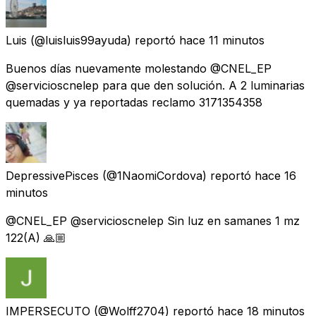
Luis
(@luisluis99ayuda) reportó
hace 11 minutos
Buenos días nuevamente molestando @CNEL_EP
@servicioscnelep para que den solución. A 2 luminarias
quemadas y ya reportadas reclamo 3171354358
DepressivePisces
(@1NaomiCordova) reportó
hace 16
minutos
@CNEL_EP @servicioscnelep Sin luz en samanes 1 mz
122(A) 🙏🏼
IMPERSECUTO
(@Wolff2704) reportó
hace 18 minutos