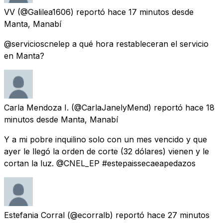
VV
(@Galilea1606) reportó
hace 17 minutos
desde
Manta, Manabí
@servicioscnelep a qué hora restableceran el servicio
en Manta?
Carla Mendoza I.
(@CarlaJanelyMend) reportó
hace 18
minutos
desde
Manta, Manabí
Y a mi pobre inquilino solo con un mes vencido y que
ayer le llegó la orden de corte (32 dólares) vienen y le
cortan la luz. @CNEL_EP #estepaissecaeapedazos
Estefania Corral
(@ecorralb) reportó
hace 27 minutos