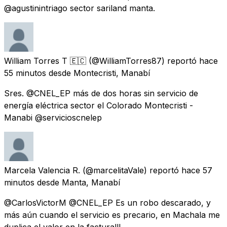
@agustinintriago sector sariland manta.
William Torres T 🇪🇨
(@WilliamTorres87) reportó
hace
55 minutos
desde
Montecristi, Manabí
Sres. @CNEL_EP más de dos horas sin servicio de
energía eléctrica sector el Colorado Montecristi -
Manabi @servicioscnelep
Marcela Valencia R.
(@marcelitaVale) reportó
hace 57
minutos
desde
Manta, Manabí
@CarlosVictorM @CNEL_EP Es un robo descarado, y
más aún cuando el servicio es precario, en Machala me
duplica el valor en la factura!!!