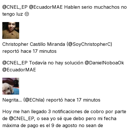
@CNEL_EP @EcuadorMAE Hablen serio muchachos no
tengo luz 😔
Christopher Castillo Miranda
(@SoyChristopherC)
reportó
hace 17 minutos
@CNEL_EP Todavía no hay solución @DanielNoboaOk
@EcuadorMAE
Negrita...
(@EChila) reportó
hace 17 minutos
Hoy me han llegado 3 notificaciones de cobro por parte
de @CNEL_EP, o sea yo sé que debo pero mi fecha
máxima de pago es el 9 de agosto no sean de