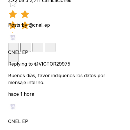
2.72 de 5
2,711 calificaciones
Posts by @cnel_ep
CNEL EP
Replying to @VICTOR29975
Buenos días, favor indiquenos los datos por
mensaje interno.
hace 1 hora
CNEL EP