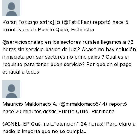
Ƙαɾεη Γατιαƞα εနϯɾεʆʆα
(@TatiiEFaz) reportó
hace 5
minutos
desde
Puerto Quito, Pichincha
@servicioscnelep en los sectores rurales llegamos a 72
horas sin servicio básico de luz.? Acaso no hay solución
inmediata por ser sectores no principales ? Cual es el
requisito para tener buen servicio? Por qué en el pago
es igual a todos
Mauricio Maldonado A.
(@mmaldonado544) reportó
hace 20 minutos
desde
Puerto Quito, Pichincha
@CNEL_EP Qué mal..."atención" 24 horas!! Pero claro a
nadie le importa que no se cumpla...