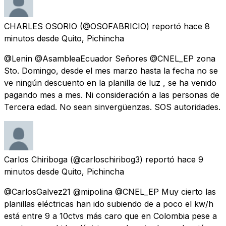
CHARLES OSORIO
(@OSOFABRICIO) reportó
hace 8
minutos
desde
Quito, Pichincha
@Lenin @AsambleaEcuador Señores @CNEL_EP zona
Sto. Domingo, desde el mes marzo hasta la fecha no se
ve ningún descuento en la planilla de luz , se ha venido
pagando mes a mes. Ni consideración a las personas de
Tercera edad. No sean sinvergüenzas. SOS autoridades.
Carlos Chiriboga
(@carloschiribog3) reportó
hace 9
minutos
desde
Quito, Pichincha
@CarlosGalvez21 @mipolina @CNEL_EP Muy cierto las
planillas eléctricas han ido subiendo de a poco el kw/h
está entre 9 a 10ctvs más caro que en Colombia pese a