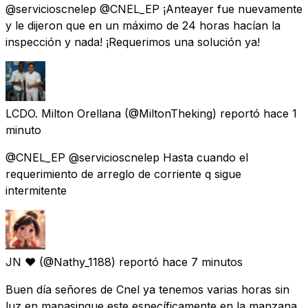
@servicioscnelep @CNEL_EP ¡Anteayer fue nuevamente
y le dijeron que en un máximo de 24 horas hacían la
inspección y nada! ¡Requerimos una solución ya!
LCDO. Milton Orellana
(@MiltonTheking) reportó
hace 1
minuto
@CNEL_EP @servicioscnelep Hasta cuando el
requerimiento de arreglo de corriente q sigue
intermitente
JN ❤
(@Nathy_1188) reportó
hace 7 minutos
Buen día señores de Cnel ya tenemos varias horas sin
luz en mapasingue este específicamente en la manzana