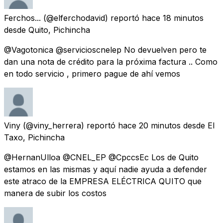
Ferchos...
(@elferchodavid) reportó
hace 18 minutos
desde
Quito, Pichincha
@Vagotonica @servicioscnelep No devuelven pero te
dan una nota de crédito para la próxima factura .. Como
en todo servicio , primero pague de ahí vemos
Viny
(@viny_herrera) reportó
hace 20 minutos
desde
El
Taxo, Pichincha
@HernanUlloa @CNEL_EP @CpccsEc Los de Quito
estamos en las mismas y aquí nadie ayuda a defender
este atraco de la EMPRESA ELÉCTRICA QUITO que
manera de subir los costos