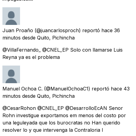
Juan Proaño
(@juancarlosproch) reportó
hace 36
minutos
desde
Quito, Pichincha
@VillaFernando_ @CNEL_EP Solo con llamarse Luis
Reyna ya es el problema
Manuel Ochoa C.
(@ManuelOchoaC1) reportó
hace 43
minutos
desde
Quito, Pichincha
@CesarRohon @CNEL_EP @DesarrolloEcAN Senor
Rohn investigue exportamos em menos del costo por
una leguleyada que los burocratas no Han querido
resolver lo y que intervenga la Contraloria l