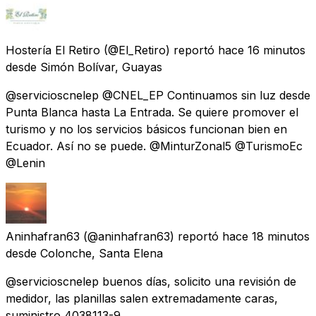
Hostería El Retiro
(@El_Retiro) reportó
hace 16 minutos
desde
Simón Bolívar, Guayas
@servicioscnelep @CNEL_EP Continuamos sin luz desde
Punta Blanca hasta La Entrada. Se quiere promover el
turismo y no los servicios básicos funcionan bien en
Ecuador. Así no se puede. @MinturZonal5 @TurismoEc
@Lenin
Aninhafran63
(@aninhafran63) reportó
hace 18 minutos
desde
Colonche, Santa Elena
@servicioscnelep buenos días, solicito una revisión de
medidor, las planillas salen extremadamente caras,
suministro 4038113-9