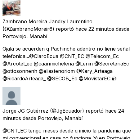
Zambrano Moreira Jandry Laurentino
(@ZambranoMoreir6) reportó
hace 22 minutos
desde
Portoviejo, Manabí
Ojala se acuerden q Pachinche adentro no tiene señal
telefonica...@ClaroEcua @CNT_EC @Telecom_Ec
@Arcotel_ec @caanmichelena @Lenin @SecretariaEc
@ottosonnenh @eliastenoriom @Kary_Arteaga
@RicardoArteaga_ @SECOB_Ec @MovistarEC @
Jorge JG Gutiérrez
(@JgEcuador) reportó
hace 24
minutos
desde
Portoviejo, Manabí
@CNT_EC tengo meses desde q inicio la pandemia que
mi convencional en casa no funciona 😤 en Portoviejo