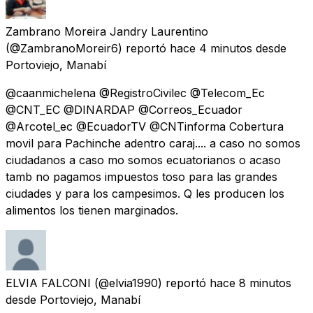
Zambrano Moreira Jandry Laurentino
(@ZambranoMoreir6) reportó
hace 4 minutos
desde
Portoviejo, Manabí
@caanmichelena @RegistroCivilec @Telecom_Ec
@CNT_EC @DINARDAP @Correos_Ecuador
@Arcotel_ec @EcuadorTV @CNTinforma Cobertura
movil para Pachinche adentro caraj.... a caso no somos
ciudadanos a caso mo somos ecuatorianos o acaso
tamb no pagamos impuestos toso para las grandes
ciudades y para los campesimos. Q les producen los
alimentos los tienen marginados.
ELVIA FALCONI
(@elvia1990) reportó
hace 8 minutos
desde
Portoviejo, Manabí