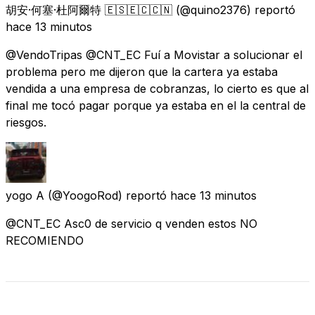
胡安·何塞·杜阿爾特 🇪🇸🇪🇨🇨🇳
(@quino2376) reportó
hace 13 minutos
@VendoTripas @CNT_EC Fuí a Movistar a solucionar el
problema pero me dijeron que la cartera ya estaba
vendida a una empresa de cobranzas, lo cierto es que al
final me tocó pagar porque ya estaba en el la central de
riesgos.
yogo A
(@YoogoRod) reportó
hace 13 minutos
@CNT_EC Asc0 de servicio q venden estos NO
RECOMIENDO