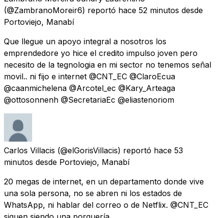
(@ZambranoMoreir6) reportó
hace 52 minutos
desde
Portoviejo, Manabí
Que llegue un apoyo integral a nosotros los
emprendedore yo hice el credito impulso joven pero
necesito de la tegnologia en mi sector no tenemos señal
movil.. ni fijo e internet @CNT_EC @ClaroEcua
@caanmichelena @Arcotel_ec @Kary_Arteaga
@ottosonnenh @SecretariaEc @eliastenoriom
Carlos Villacis
(@elGorisVillacis) reportó
hace 53
minutos
desde
Portoviejo, Manabí
20 megas de internet, en un departamento donde vive
una sola persona, no se abren ni los estados de
WhatsApp, ni hablar del correo o de Netflix. @CNT_EC
siguen siendo una porquería