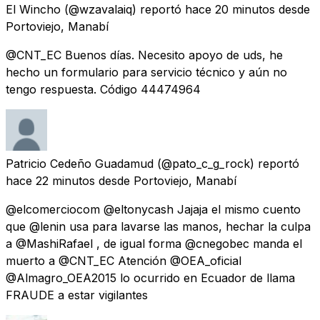
El Wincho
(@wzavalaiq) reportó
hace 20 minutos
desde
Portoviejo, Manabí
@CNT_EC Buenos días. Necesito apoyo de uds, he
hecho un formulario para servicio técnico y aún no
tengo respuesta. Código 44474964
Patricio Cedeño Guadamud
(@pato_c_g_rock) reportó
hace 22 minutos
desde
Portoviejo, Manabí
@elcomerciocom @eltonycash Jajaja el mismo cuento
que @lenin usa para lavarse las manos, hechar la culpa
a @MashiRafael , de igual forma @cnegobec manda el
muerto a @CNT_EC Atención @OEA_oficial
@Almagro_OEA2015 lo ocurrido en Ecuador de llama
FRAUDE a estar vigilantes