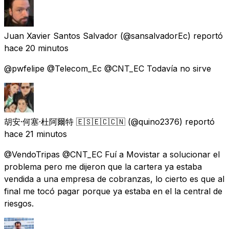
Juan Xavier Santos Salvador
(@sansalvadorEc) reportó
hace 20 minutos
@pwfelipe @Telecom_Ec @CNT_EC Todavía no sirve
胡安·何塞·杜阿爾特 🇪🇸🇪🇨🇨🇳
(@quino2376) reportó
hace 21 minutos
@VendoTripas @CNT_EC Fuí a Movistar a solucionar el
problema pero me dijeron que la cartera ya estaba
vendida a una empresa de cobranzas, lo cierto es que al
final me tocó pagar porque ya estaba en el la central de
riesgos.