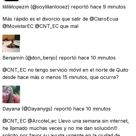
lilililiilopezm
(@soylilianlooez) reportó
hace 9 minutos
Más rápido es el divorcio que salir de @ClaroEcua
@MovistarEC @CNT_EC que mal
Benjamín
(@don_benjo) reportó
hace 10 minutos
@CNT_EC no tengo servicio móvil en el norte de Quito
desde hace más o menos 15 minutos, que ocurre?
Dayana
(@Dayanygs) reportó
hace 10 minutos
@CNT_EC @Arcotel_ec Llevo una semana sin internet,
he llamado muchas veces y no me dan solución!!!
solicito por favor su ayuda urgente en la ciudad de