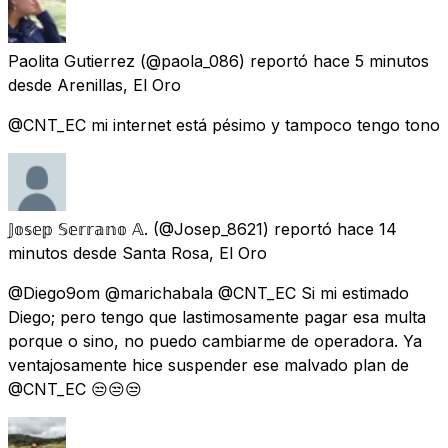
Paolita Gutierrez
(@paola_086) reportó
hace 5 minutos
desde
Arenillas, El Oro
@CNT_EC mi internet está pésimo y tampoco tengo tono
𝕁𝕠𝕤𝕖𝕡 𝕊𝕖𝕣𝕣𝕒𝕟𝕠 𝔸.
(@Josep_8621) reportó
hace 14
minutos
desde
Santa Rosa, El Oro
@Diego9om @marichabala @CNT_EC Si mi estimado
Diego; pero tengo que lastimosamente pagar esa multa
porque o sino, no puedo cambiarme de operadora. Ya
ventajosamente hice suspender ese malvado plan de
@CNT_EC 😒😒😒