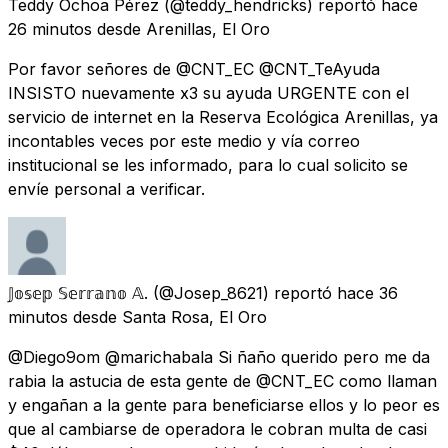
Teddy Ochoa Pérez
(@teddy_hendricks) reportó
hace
26 minutos
desde
Arenillas, El Oro
Por favor señores de @CNT_EC @CNT_TeAyuda
INSISTO nuevamente x3 su ayuda URGENTE con el
servicio de internet en la Reserva Ecológica Arenillas, ya
incontables veces por este medio y vía correo
institucional se les informado, para lo cual solicito se
envíe personal a verificar.
𝕁𝕠𝕤𝕖𝕡 𝕊𝕖𝕣𝕣𝕒𝕟𝕠 𝔸.
(@Josep_8621) reportó
hace 36
minutos
desde
Santa Rosa, El Oro
@Diego9om @marichabala Si ñaño querido pero me da
rabia la astucia de esta gente de @CNT_EC como llaman
y engañan a la gente para beneficiarse ellos y lo peor es
que al cambiarse de operadora le cobran multa de casi