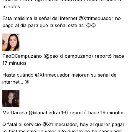
minutos
Esta malisima la señal del internet @Xtrimecuador no
pago al dia para que la señal este asi 😡😡
PaoDCampuzano
(@pao_d_campuzano) reportó
hace
17 minutos
Hasta cuándo @Xtrimecuador mejoran su señal de
internet... 😡
Ma.Daniela
(@danabedran16) reportó
hace 19 minutos
Q fatal el servicio @Xtrimecuador, hoy al querer pagar
mi fact me sale un valor alto que yo no he cancelado