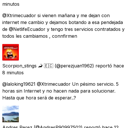
minutos
@Xtrimecuador si vienen mañana y me dejan con
internet me cambio y dejamos botando a esa pendejada
de @NetlifeEcuador y tengo tres servicios contratados y
todos les cambiamos , connfirmen
Scorpion_stings 🦂 🇪🇨
(@perezjuan1962) reportó
hace
8 minutos
@laloking19621 @Xtrimecuador Un pésimo servicio. 5
horas sin Internet y no hacen nada para solucionar.
Hasta que hora será de esperar..?
Andres Perez
(@AndresP90997502) reportó
hace 12