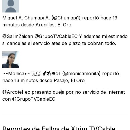
Miguel A. Chumapi A.
(@Chumapi1) reportó
hace 13
minutos
desde
Arenillas, El Oro
@SalimZaidan @GrupoTVCableEC Y ademas mi estimado
si cancelas el servicio ates de plazo te cobran todo.
~•Monica•~ 🇪🇨 🏀🏇🐕🐶
(@monicamonita) reportó
hace 13 minutos
desde
Pasaje, El Oro
@Arcotel_ec presento queja por no servicio de Internet
con @GrupoTVCableEC
Reportes de Fallos de Xtrim TVCable