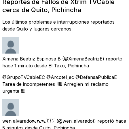
Reportes de Fallos de Xtrim TVCable
cerca de Quito, Pichincha
Los últimos problemas e interrupciones reportados
desde Quito y lugares cercanos:
Ximena Beatriz Espinosa B
(@XimenaBeatrizE) reportó
hace 1 minuto
desde
El Taxo, Pichincha
@GrupoTVCableEC @Arcotel_ec @DefensaPublicaE
Tarea de incompetentes !!!!! Arreglen mi reclamo
urgente !!!!
wen alvarado👠👠👠🇪🇨
(@wen_alvaradot) reportó
hace
5 minutos
desde
Quito, Pichincha