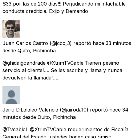
$33 por las de 200 días!!! Perjudicando mi intachable
conducta crediticia. Exijo y Demando
Juan Carlos Castro
(@jccc_3) reportó
hace 33 minutos
desde
Quito, Pichincha
@ghidalgoandrade @XtrimTVCable Tienen pésimo
servicio al cliente!…. Se les escribe y llama y nunca
devuelven la llamada!….
Jairo D.Lalaleo Valencia
(@jairoda10) reportó
hace 34
minutos
desde
Quito, Pichincha
@TvcableL @XtrimTVCable requerimientos de Fiscalía
General del Estado, ustedes hacen caso omiso.