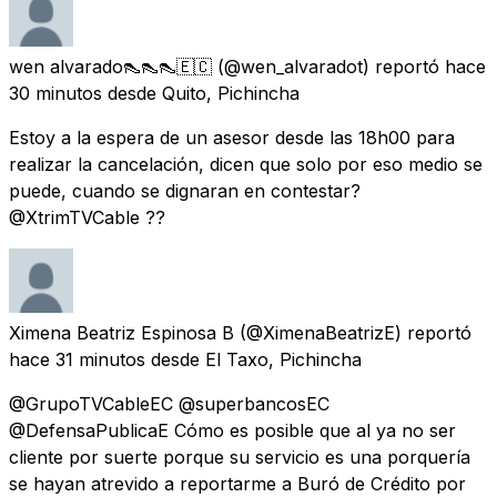
wen alvarado👠👠👠🇪🇨
(@wen_alvaradot) reportó
hace
30 minutos
desde
Quito, Pichincha
Estoy a la espera de un asesor desde las 18h00 para
realizar la cancelación, dicen que solo por eso medio se
puede, cuando se dignaran en contestar?
@XtrimTVCable ??
Ximena Beatriz Espinosa B
(@XimenaBeatrizE) reportó
hace 31 minutos
desde
El Taxo, Pichincha
@GrupoTVCableEC @superbancosEC
@DefensaPublicaE Cómo es posible que al ya no ser
cliente por suerte porque su servicio es una porquería
se hayan atrevido a reportarme a Buró de Crédito por