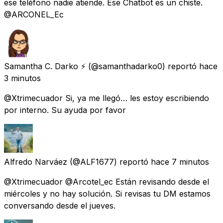
ese teléfono nadie atiende. Ese Chatbot es un chiste.
@ARCONEL_Ec
Samantha C. Darko ⚡️
(@samanthadarko0) reportó
hace
3 minutos
@Xtrimecuador Si, ya me llegó… les estoy escribiendo
por interno. Su ayuda por favor
Alfredo Narváez
(@ALF1677) reportó
hace 7 minutos
@Xtrimecuador @Arcotel_ec Están revisando desde el
miércoles y no hay solución. Si revisas tu DM estamos
conversando desde el jueves.