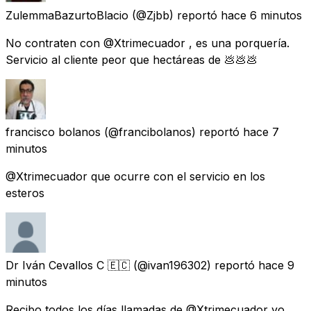
ZulemmaBazurtoBlacio
(@Zjbb) reportó
hace 6 minutos
No contraten con @Xtrimecuador , es una porquería.
Servicio al cliente peor que hectáreas de 💩💩💩
francisco bolanos
(@francibolanos) reportó
hace 7
minutos
@Xtrimecuador que ocurre con el servicio en los
esteros
Dr Iván Cevallos C 🇪🇨
(@ivan196302) reportó
hace 9
minutos
Recibo todos los días llamadas de @Xtrimecuador yo