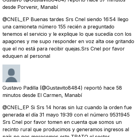
desde
Porvenir, Manabí
@CNEL_EP Buenas tardes Srs Cnel siendo 16:54 llego
una camioneta número 155 recién a preguntado
tenemos el servicio y le explique lo que sucedía con los
apagones y me supo responder en voz alta ose gritando
que el no está para recibir quejas.Srs Cnel por favor
eduquen al personal
Gustavo Padilla
(@Gustavito8484) reportó
hace 58
minutos
desde
El Carmen, Manabí
@CNEL_EP Si Srs 14 horas sin luz cuando la orden fue
generada el día 31 mayo 19:39 con el número 9531945
Srs Cnel por favor tomen en cuenta que somos un
recinto rural que producimos y generamos ingresos al
país no nos merecemos este TRATO el sector