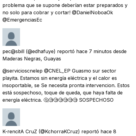
problema que se supone deberían estar preparados y
no solo para cobrar y cortar! @DanielNoboaOk
@EmergenciasEc
pec@sbill
(@edhafuye) reportó
hace 7 minutos
desde
Maderas Negras, Guayas
@servicioscnelep @CNEL_EP Guasmo sur sector
playita. Estamos sin energía eléctrica y el calor es
insoportable, se Se necesita pronta intervencion. Estos
está sospechoso, toque de queda, que haya falta de
energía eléctrica. 🤔🧐🧐🧐🧐🧐🧐 SOSPECHOSO
K-rencitA CruZ
(@KchorraKCruz) reportó
hace 8