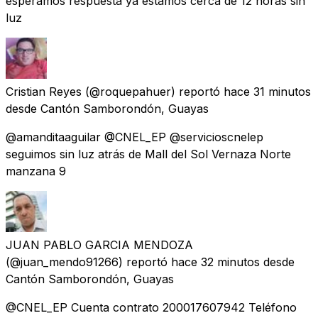
esperamos respuesta ya estamos cerca de 12 horas sin
luz
Cristian Reyes
(@roquepahuer) reportó
hace 31 minutos
desde
Cantón Samborondón, Guayas
@amanditaaguilar @CNEL_EP @servicioscnelep
seguimos sin luz atrás de Mall del Sol Vernaza Norte
manzana 9
JUAN PABLO GARCIA MENDOZA
(@juan_mendo91266) reportó
hace 32 minutos
desde
Cantón Samborondón, Guayas
@CNEL_EP Cuenta contrato 200017607942 Teléfono