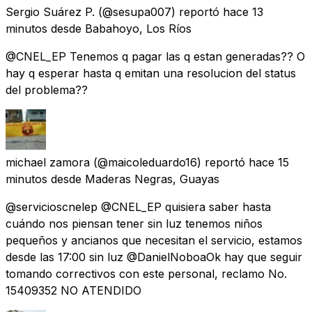
Sergio Suárez P.
(@sesupa007) reportó
hace 13
minutos
desde
Babahoyo, Los Ríos
@CNEL_EP Tenemos q pagar las q estan generadas?? O
hay q esperar hasta q emitan una resolucion del status
del problema??
michael zamora
(@maicoleduardo16) reportó
hace 15
minutos
desde
Maderas Negras, Guayas
@servicioscnelep @CNEL_EP quisiera saber hasta
cuándo nos piensan tener sin luz tenemos niños
pequeños y ancianos que necesitan el servicio, estamos
desde las 17:00 sin luz @DanielNoboaOk hay que seguir
tomando correctivos con este personal, reclamo No.
15409352 NO ATENDIDO